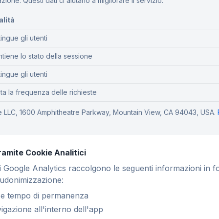
azione. Questi dati ci aiutano a migliorare il servizio.
alità
tingue gli utenti
tiene lo stato della sessione
tingue gli utenti
ita la frequenza delle richieste
 LLC, 1600 Amphitheatre Parkway, Mountain View, CA 94043, USA.
tramite Cookie Analitici
 di Google Analytics raccolgono le seguenti informazioni in 
eudonimizzazione:
e e tempo di permanenza
igazione all'interno dell'app