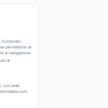
vo (computer,
okie permettono al
za di navigazione.
xel di
i, con sede
y@zannalabs.com