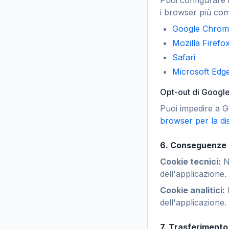
Puoi configurare i
i browser più com
Google Chrom
Mozilla Firefo
Safari
Microsoft Edg
Opt-out di Google
Puoi impedire a Go
browser per la di
6. Conseguenze d
Cookie tecnici:
No
dell'applicazione. 
Cookie analitici:
I
dell'applicazione.
7. Trasferimento