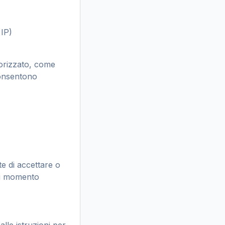
 IP)
morizzato, come
consentono
e di accettare o
asi momento