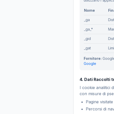
utilizzano l'applic
Nome
Fin
_ga
Dis
_ga_*
Man
_gid
Dis
_gat
Lim
Fornitore:
Google
Google
4. Dati Raccolti 
I cookie analitici
con misure di ps
Pagine visitat
Percorsi di nav