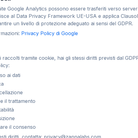
amite Google Analytics possono essere trasferiti verso server s
risce al Data Privacy Framework UE-USA e applica Clausole
ntire un livello di protezione adeguato ai sensi del GDPR.
rmazioni:
Privacy Policy di Google
i raccolti tramite cookie, hai gli stessi diritti previsti dal GDPR
licy:
so ai dati
ca
ncellazione
are il trattamento
abilità
sizione
care il consenso
sti diritti, contatta: privacy@zannalabs.com