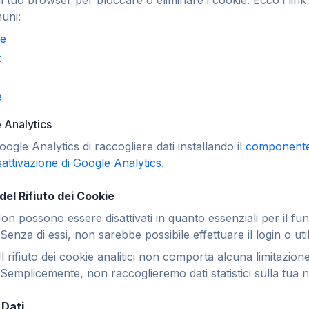
l tuo browser per bloccare o eliminare i cookie. Ecco i link a
uni:
e
x
e
 Analytics
ogle Analytics di raccogliere dati installando il
componente 
sattivazione di Google Analytics
.
el Rifiuto dei Cookie
n possono essere disattivati in quanto essenziali per il f
Senza di essi, non sarebbe possibile effettuare il login o utili
l rifiuto dei cookie analitici non comporta alcuna limitazione 
 Semplicemente, non raccoglieremo dati statistici sulla tua 
 Dati