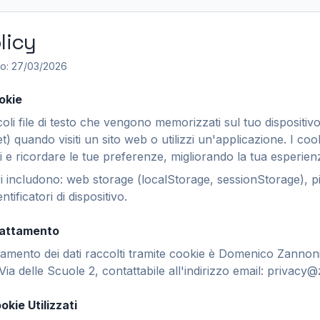
licy
to: 27/03/2026
okie
oli file di testo che vengono memorizzati sul tuo dispositi
) quando visiti un sito web o utilizzi un'applicazione. I co
ti e ricordare le tue preferenze, migliorando la tua esperien
ri includono: web storage (localStorage, sessionStorage), pi
tificatori di dispositivo.
Trattamento
attamento dei dati raccolti tramite cookie è Domenico Zannon
Via delle Scuole 2, contattabile all'indirizzo email: privac
okie Utilizzati