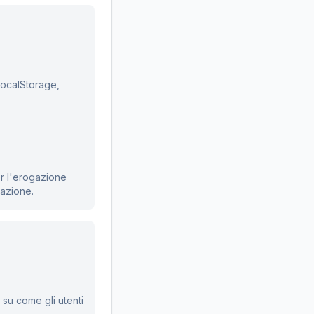
localStorage,
er l'erogazione
cazione.
 su come gli utenti